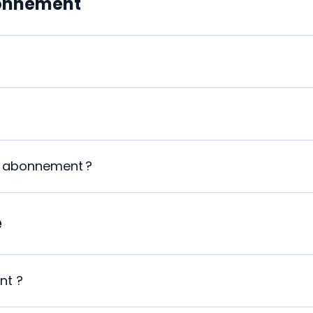
bonnement
n abonnement ?
e
nt ?