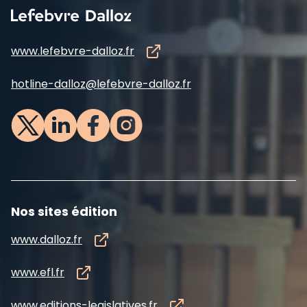
www.lefebvre-dalloz.fr
hotline-dalloz@lefebvre-dalloz.fr
Nos sites édition
www.dalloz.fr
www.efl.fr
www.editions-legislatives.fr