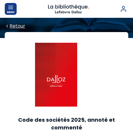
Retour
Sommaire
PREMIERE PARTIE
Code civil
Sociétés commerciales
Dispositions générales
Marchés financiers et sociétés cotées
DEUXIEME PARTIE
Code des sociétés 2025, annoté et
commenté
Valeurs mobilières