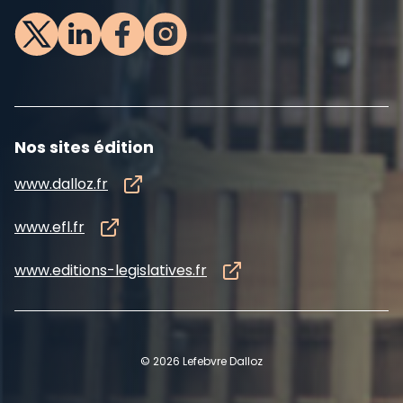
Nos sites édition
www.dalloz.fr
www.efl.fr
www.editions-legislatives.fr
©
2026
Lefebvre Dalloz