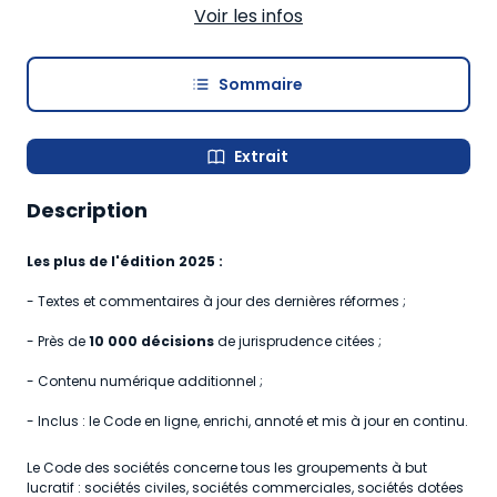
Voir les infos
Parts de fondateur
Obligations
Sommaire
Commissaires aux comptes
Sociétés coopératives
Extrait
Sociétés de professions libérales
Description
Sociétés immobilières
Les plus de l'édition 2025 :
Sociétés agricoles
- Textes et commentaires à jour des dernières réformes ;
Sociétés de crédit différé
- Près de
10 000 décisions
de jurisprudence citées ;
Magasins collectifs de commerçants indépendants
- Contenu numérique additionnel ;
Sociétés diverses
- Inclus : le Code en ligne, enrichi, annoté et mis à jour en continu.
Comités sociaux et économiques
Le Code des sociétés concerne tous les groupements à but
Groupements d'intérêt économique (GIE et GEIE)
lucratif : sociétés civiles, sociétés commerciales, sociétés dotées